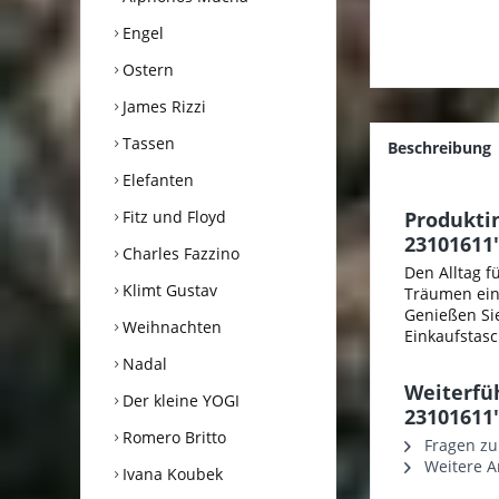
Engel
Ostern
James Rizzi
Tassen
Beschreibung
Elefanten
Fitz und Floyd
Produkti
23101611
Charles Fazzino
Den Alltag f
Klimt Gustav
Träumen ein
Genießen Sie
Weihnachten
Einkaufstasc
Nadal
Weiterfü
Der kleine YOGI
23101611
Romero Britto
Fragen zu
Weitere Ar
Ivana Koubek