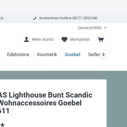
ie
Kostenlose Hotline 08171-3852180
Service/Hilfe
Mein Konto
Merkzettel
Goebel
Edelsteine
Kosmetik
Seifen-Körperpfle

AS Lighthouse Bunt Scandic
ohnaccessoires Goebel
611
 *