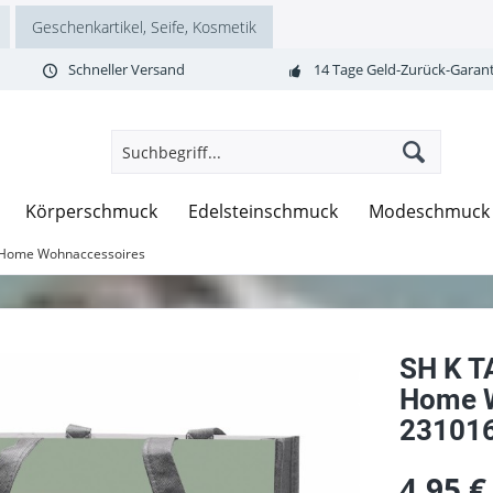
Geschenkartikel, Seife, Kosmetik
Schneller Versand
14 Tage Geld-Zurück-Garant
Körperschmuck
Edelsteinschmuck
Modeschmuck
 Home Wohnaccessoires
SH K T
Home W
23101
4,95 €