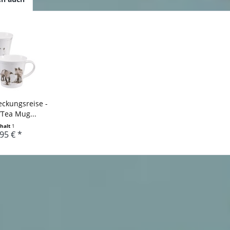
eckungsreise -
/Tea Mug...
nhalt
1
95 € *