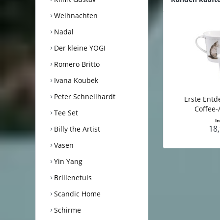
Weihnachten
Nadal
Der kleine YOGI
Romero Britto
Ivana Koubek
Peter Schnellhardt
Erste Entd
Coffee-
Tee Set
I
18,
Billy the Artist
Vasen
Yin Yang
Brillenetuis
Scandic Home
Schirme