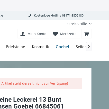
ie
Kostenlose Hotline 08171-3852180
Service/Hilfe
Mein Konto
Merkzettel
Goebel
Edelsteine
Kosmetik
Seifen-Körperpfle

 Artikel steht derzeit nicht zur Verfügung!
eine Leckerei 13 Bunt
asen Goebel 66845061