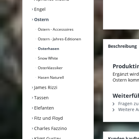
Engel
Ostern
Ostern - Accessoires
Ostern - Jahres-Editionen
Beschreibung
Osterhasen
Snow White
Produkti
Osterklassiker
Ergänzt wird
Hasen Naturell
Ostern komme
James Rizzi
Weiterfüh
Tassen
Fragen zu
Elefanten
Weitere Ar
Fitz und Floyd
Charles Fazzino
Klimt Gustav
Kunden kauft