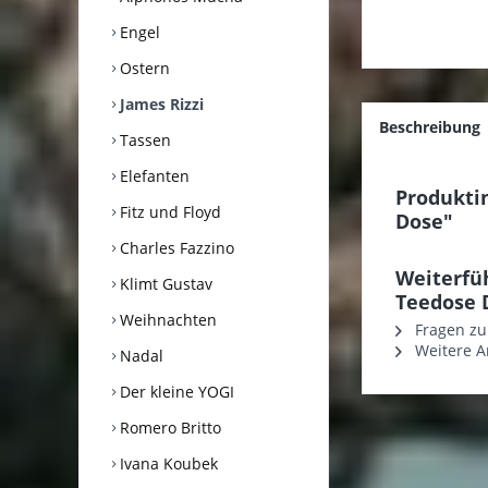
Engel
Ostern
James Rizzi
Beschreibung
Tassen
Elefanten
Produkti
Fitz und Floyd
Dose"
Charles Fazzino
Weiterfü
Klimt Gustav
Teedose 
Weihnachten
Fragen zu
Weitere Ar
Nadal
Der kleine YOGI
Romero Britto
Ivana Koubek