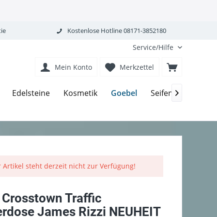
ie
Kostenlose Hotline 08171-3852180
Service/Hilfe
Mein Konto
Merkzettel
Goebel
Edelsteine
Kosmetik
Seifen-Körperpfle

 Artikel steht derzeit nicht zur Verfügung!
 Crosstown Traffic
erdose James Rizzi NEUHEIT