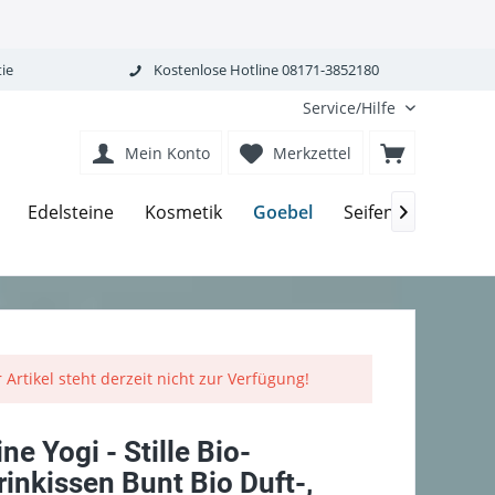
ie
Kostenlose Hotline 08171-3852180
Service/Hilfe
Mein Konto
Merkzettel
Goebel
Edelsteine
Kosmetik
Seifen-Körperpfle

 Artikel steht derzeit nicht zur Verfügung!
ine Yogi - Stille Bio-
inkissen Bunt Bio Duft-,