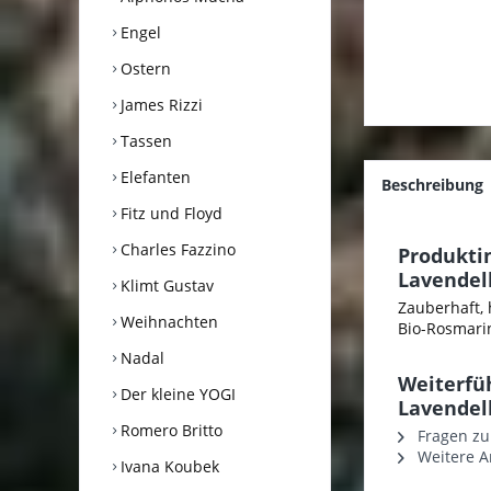
Engel
Ostern
James Rizzi
Tassen
Elefanten
Beschreibung
Fitz und Floyd
Charles Fazzino
Produktin
Lavendel
Klimt Gustav
Zauberhaft, 
Weihnachten
Bio-Rosmarink
Nadal
Weiterfüh
Der kleine YOGI
Lavendel
Romero Britto
Fragen zu
Weitere Ar
Ivana Koubek