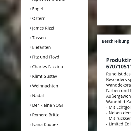
Engel
Ostern
James Rizzi
Tassen
Beschreibung
Elefanten
Fitz und Floyd
Produkti
67071051
Charles Fazzino
Rund ist das
Klimt Gustav
Besonders s
Wanddekorat
Weihnachten
Farben und E
Nadal
Außergewöhnl
Wandbild Kat
Der kleine YOGI
- Mit Echtgo
- Neben dem
Romero Britto
- Mit rückse
- Limited Edi
Ivana Koubek