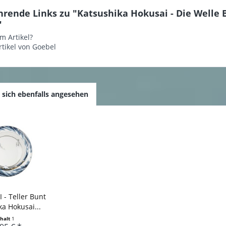
hrende Links zu "Katsushika Hokusai - Die Welle
"
m Artikel?
tikel von Goebel
sich ebenfalls angesehen
I - Teller Bunt
a Hokusai...
nhalt
1