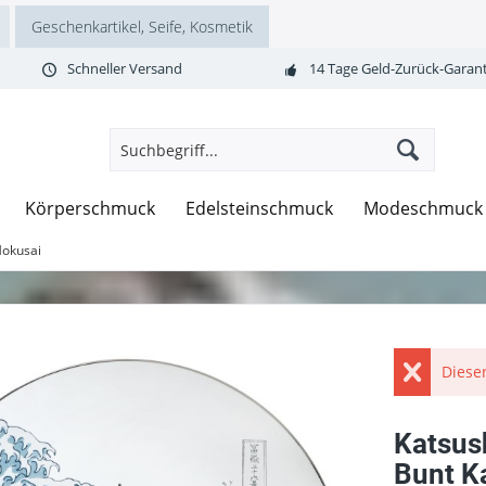
Geschenkartikel, Seife, Kosmetik
Schneller Versand
14 Tage Geld-Zurück-Garant
Körperschmuck
Edelsteinschmuck
Modeschmuck
Hokusai
Dieser
Katsush
Bunt K