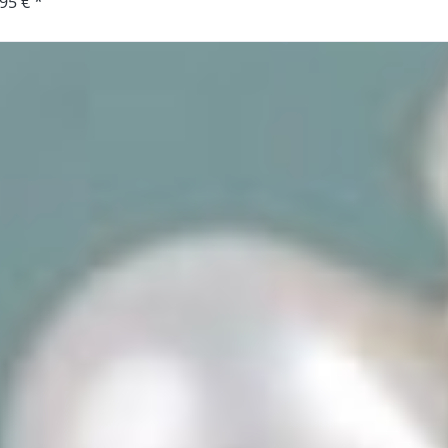
95 € *