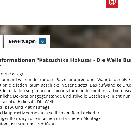
Bewertungen
0
nformationen "Katsushika Hokusai - Die Welle Bu
"
 neue eckig!
pannend wirken die runden Porzellanuhren und -Wandbilder als En
ion die jeden Raum geschickt in Szene setzt. Das aufwändige Dru
delmetallen sorgt darüber hinaus für eine besonders farbintensive
iche Dekorationsgegenstände und stilvolle Geschenke, nicht nur 
sushika Hokusai - Die Welle
ld- bzw. und Platinauflage
 Hauptmotiv vorne auch seitlich am Rand dekoriert
itiger Bohrung zur einfachen und sicheren Montage
tion: 999 Stück mit Zertifikat