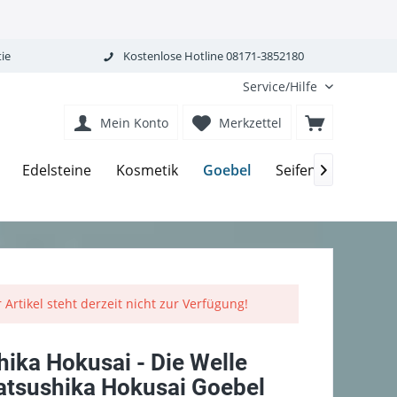
ie
Kostenlose Hotline 08171-3852180
Service/Hilfe
Mein Konto
Merkzettel
Goebel
Edelsteine
Kosmetik
Seifen-Körperpfle

 Artikel steht derzeit nicht zur Verfügung!
ika Hokusai - Die Welle
atsushika Hokusai Goebel