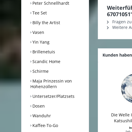
Peter Schnellhardt
Weiterfü
Tee Set
67071051
Fragen zu
Billy the Artist
Weitere Ar
Vasen
Yin Yang
Brillenetuis
Kunden haben 
Scandic Home
Schirme
Maja Prinzessin von
Hohenzollern
Untersetzer/Platzsets
Dosen
Die Welle I
Wanduhr
Katsushik
Kaffee-To-Go
I