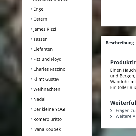
Engel
Ostern
James Rizzi
Tassen
Beschreibung
Elefanten
Fitz und Floyd
Produkti
Charles Fazzino
Einen Hauch 
und Bergen, 
Klimt Gustav
Wanduhr mit 
Ein toller B
Weihnachten
Nadal
Weiterfü
Der kleine YOGI
Fragen zu
Weitere Ar
Romero Britto
Ivana Koubek