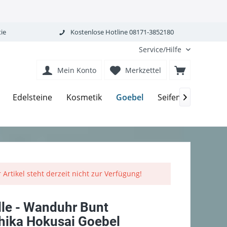
ie
Kostenlose Hotline 08171-3852180
Service/Hilfe
Mein Konto
Merkzettel
Goebel
Edelsteine
Kosmetik
Seifen-Körperpfle

 Artikel steht derzeit nicht zur Verfügung!
lle - Wanduhr Bunt
hika Hokusai Goebel