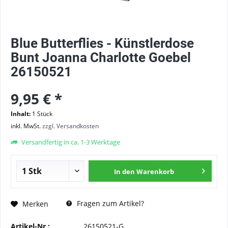
Blue Butterflies - Künstlerdose
Bunt Joanna Charlotte Goebel
26150521
9,95 € *
Inhalt:
1 Stück
inkl. MwSt.
zzgl. Versandkosten
Versandfertig in ca. 1-3 Werktage
In den
Warenkorb
Fragen zum Artikel?
Merken
Artikel-Nr.:
26150521-G