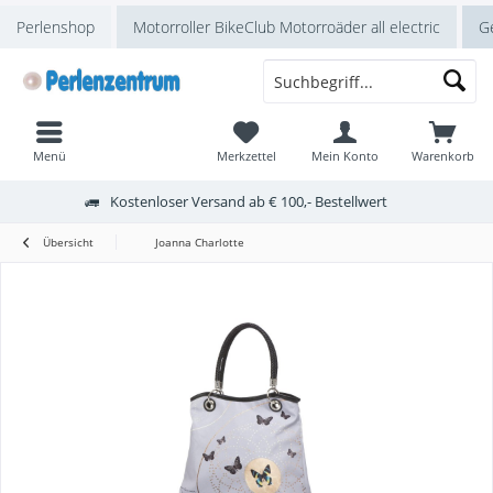
Perlenshop
Motorroller BikeClub Motorroäder all electric
Ge
Menü
Merkzettel
Mein Konto
Warenkorb
Kostenloser Versand ab € 100,- Bestellwert
Übersicht
Joanna Charlotte