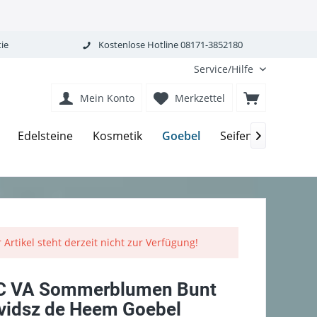
ie
Kostenlose Hotline 08171-3852180
Service/Hilfe
Mein Konto
Merkzettel
Goebel
Edelsteine
Kosmetik
Seifen-Körperpfle

 Artikel steht derzeit nicht zur Verfügung!
C VA Sommerblumen Bunt
vidsz de Heem Goebel