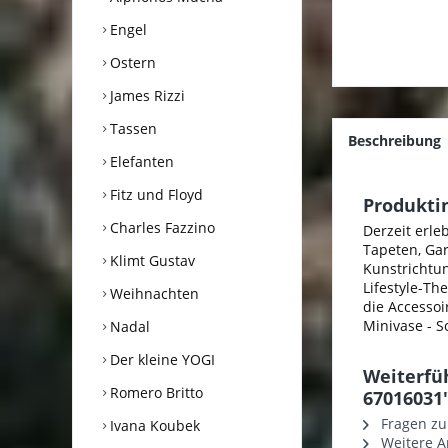
Engel
Ostern
James Rizzi
Tassen
Beschreibung
Elefanten
Fitz und Floyd
Produkti
Charles Fazzino
Derzeit erl
Tapeten, Ga
Klimt Gustav
Kunstrichtun
Lifestyle-T
Weihnachten
die Accessoi
Minivase -
Nadal
Der kleine YOGI
Weiterfü
Romero Britto
67016031
Fragen zu
Ivana Koubek
Weitere Ar