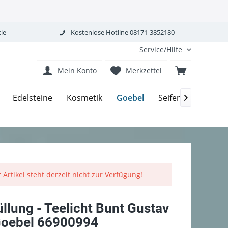
ie
Kostenlose Hotline 08171-3852180
Service/Hilfe
Mein Konto
Merkzettel
Goebel
Edelsteine
Kosmetik
Seifen-Körperpfle

 Artikel steht derzeit nicht zur Verfügung!
üllung - Teelicht Bunt Gustav
Goebel 66900994