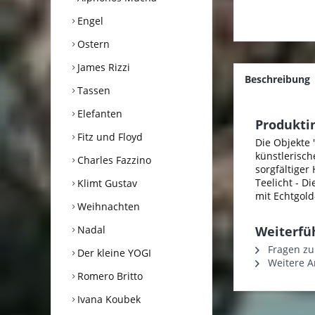
Engel
Ostern
James Rizzi
Beschreibung
Tassen
Elefanten
Produktin
Fitz und Floyd
Die Objekte 
künstlerisch
Charles Fazzino
sorgfältige
Teelicht - Di
Klimt Gustav
mit Echtgol
Weihnachten
Nadal
Weiterfüh
Fragen zu
Der kleine YOGI
Weitere Ar
Romero Britto
Ivana Koubek