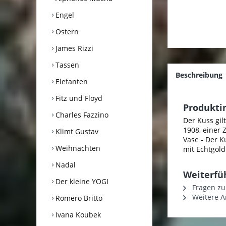
Engel
Ostern
James Rizzi
Tassen
Beschreibung
Elefanten
Fitz und Floyd
Produkti
Charles Fazzino
Der Kuss gil
1908, einer 
Klimt Gustav
Vase - Der K
Weihnachten
mit Echtgol
Nadal
Weiterfü
Der kleine YOGI
Fragen zu
Weitere Ar
Romero Britto
Ivana Koubek