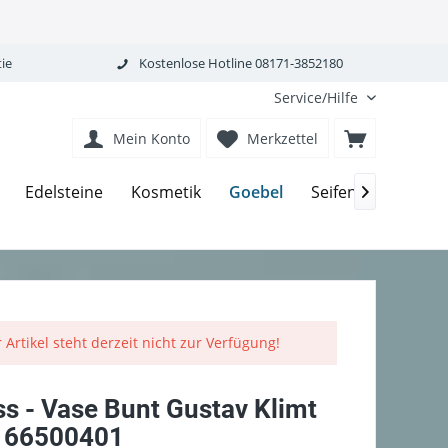
ie
Kostenlose Hotline 08171-3852180
Service/Hilfe
Mein Konto
Merkzettel
Goebel
Edelsteine
Kosmetik
Seifen-Körperpfle

 Artikel steht derzeit nicht zur Verfügung!
ss - Vase Bunt Gustav Klimt
 66500401