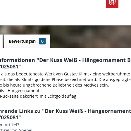
Bewertungen
0
nformationen "Der Kuss Weiß - Hängeornament B
7025081"
t als das bedeutendste Werk von Gustav Klimt - eine weltberühmte 
Zeit, die als Klimts goldene Phase bezeichnet wird. Die ausgepräg
e bis heute ungebrochene Beliebtheit des Motives sein.
iß - Hängeornament
Rückseite dekoriert, mit Echtgoldauflag
hrende Links zu "Der Kuss Weiß - Hängeornament
7025081"
m Artikel?
tikel von Goebel