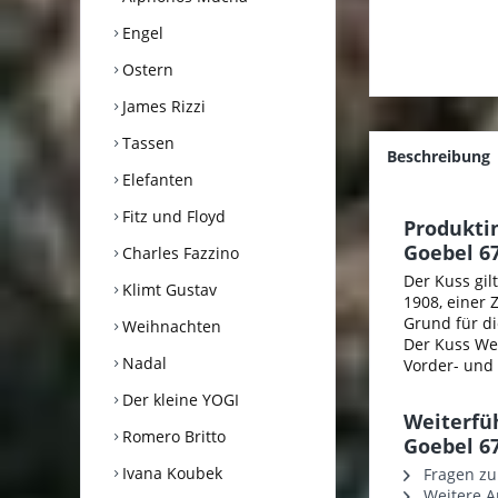
Engel
Ostern
James Rizzi
Tassen
Beschreibung
Elefanten
Fitz und Floyd
Produkti
Goebel 6
Charles Fazzino
Der Kuss gil
Klimt Gustav
1908, einer 
Grund für di
Weihnachten
Der Kuss We
Nadal
Vorder- und 
Der kleine YOGI
Weiterfü
Romero Britto
Goebel 6
Ivana Koubek
Fragen zu
Weitere Ar