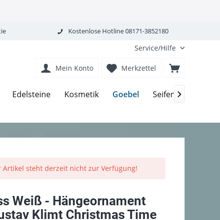
ie
Kostenlose Hotline 08171-3852180
Service/Hilfe
Mein Konto
Merkzettel
Goebel
Edelsteine
Kosmetik
Seifen-Körperpfle

 Artikel steht derzeit nicht zur Verfügung!
ss Weiß - Hängeornament
ustav Klimt Christmas Time