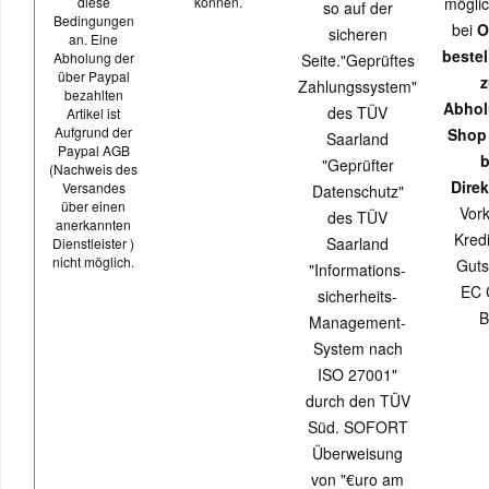
diese
können.
möglic
so auf der
Bedingungen
bei
O
sicheren
an. Eine
beste
Abholung der
Seite."Geprüftes
über Paypal
z
Zahlungssystem"
bezahlten
Abhol
des TÜV
Artikel ist
Aufgrund der
Shop
Saarland
Paypal AGB
b
"Geprüfter
(Nachweis des
Direk
Versandes
Datenschutz"
über einen
Vor
des TÜV
anerkannten
Kredi
Saarland
Dienstleister )
nicht möglich.
Guts
"Informations-
EC 
sicherheits-
B
Management-
System nach
ISO 27001"
durch den TÜV
Süd. SOFORT
Überweisung
von "€uro am