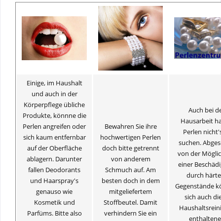
Einige, im Haushalt
und auch in der
Körperpflege übliche
Auch bei d
Produkte, könnne die
Hausarbeit h
Perlen angreifen oder
Bewahren Sie ihre
Perlen nicht'
sich kaum entfernbar
hochwertigen Perlen
suchen. Abge
auf der Oberfläche
doch bitte getrennt
von der Möglic
ablagern. Darunter
von anderem
einer Beschäd
fallen Deodorants
Schmuch auf. Am
durch härte
und Haarspray's
besten doch in dem
Gegenstände k
genauso wie
mitgeliefertem
sich auch die
Kosmetik und
Stoffbeutel. Damit
Haushaltsrein
Parfüms. Bitte also
verhindern Sie ein
enthalten