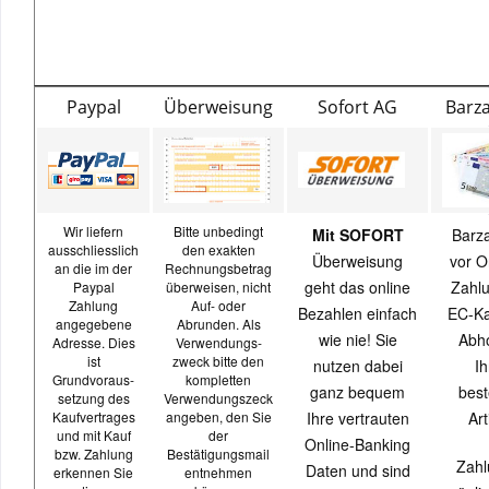
Paypal
Überweisung
Sofort AG
Barz
Wir liefern
Bitte unbedingt
Mit SOFORT
Barz
ausschliesslich
den exakten
Überweisung
vor O
an die im der
Rechnungsbetrag
geht das online
Zahlu
Paypal
überweisen, nicht
Zahlung
Auf- oder
Bezahlen einfach
EC-Ka
angegebene
Abrunden. Als
wie nie! Sie
Abh
Adresse. Dies
Verwendungs-
ist
zweck bitte den
nutzen dabei
Ih
Grundvoraus-
kompletten
ganz bequem
best
setzung des
Verwendungszeck
Kaufvertrages
angeben, den Sie
Ihre vertrauten
Art
und mit Kauf
der
Online-Banking
bzw. Zahlung
Bestätigungsmail
Zahl
Daten und sind
erkennen Sie
entnehmen