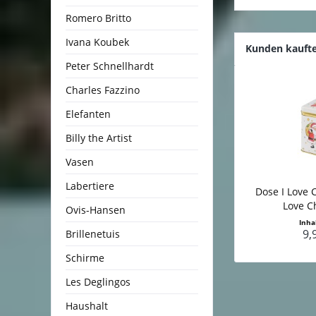
Romero Britto
Ivana Koubek
Kunden kauft
Peter Schnellhardt
Charles Fazzino
Elefanten
Billy the Artist
Vasen
Labertiere
Dose I Love 
Love Ch
Ovis-Hansen
Inha
9,
Brillenetuis
Schirme
Les Deglingos
Haushalt