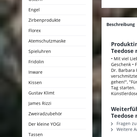
Engel
Zirbenprodukte
Beschreibung
Florex
Atemschutzmaske
Produkti
Teedose 
Spieluhren
• Mit viel Li
Fridolin
Geschenk • F
Dr. Barbara
Inware
verschmitzte
gehen!", "Fü
Kissen
Tag starten.
Gustav Klimt
Künstlerdose
James Rizzi
Weiterfüh
Zweiradzubehör
Teedose 
Fragen zu
Der kleine YOGI
Weitere Ar
Tassen