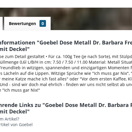
Bewertungen
0
nformationen "Goebel Dose Metall Dr. Barbara Fre
mit Deckel"
ebe zum Detail gestaltet • Für ca. 100g Tee (je nach Sorte), mit Stül
üllmenge 0,6l L/B/H in cm: 7.50 / 7.50 / 11.00 Material: Metall Situ
 Freundlieb in witzigen, spannenden und einzigartigen Momenten 
s Lächeln auf die Lippen. Witzige Sprüche wie "Ich muss gar Nix", 
r meine Katze mache ich fast alles" oder "Vor dem ersten Kaffee, K
 Und - sind wir doch mal ehrlich - finden wir uns nicht selbst ab un
 "Ich muss gar Nix!"
rende Links zu "Goebel Dose Metall Dr. Barbara 
mit Deckel"
m Artikel?
tikel von Goebel