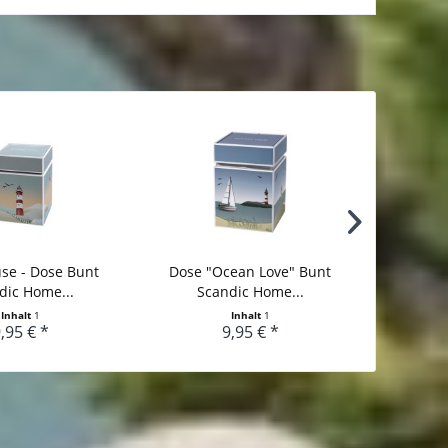
se - Dose Bunt
Dose "Ocean Love" Bunt
Goebel
dic Home...
Scandic Home...
Gustav Kl
Inhalt
1
Inhalt
1
,95 € *
9,95 € *