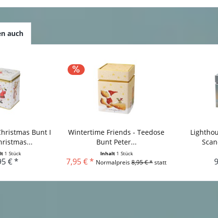
en auch
Christmas Bunt I
Wintertime Friends - Teedose
Lighthou
ristmas...
Bunt Peter...
Scan
lt
1 Stück
Inhalt
1 Stück
95 € *
7,95 € *
9
Normalpreis
8,95 € *
statt